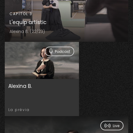
CAPÍTOL 3
L'equip artístic
Alexina B. (22/23)
Podcast
Alexina B.
La prèvia
Live