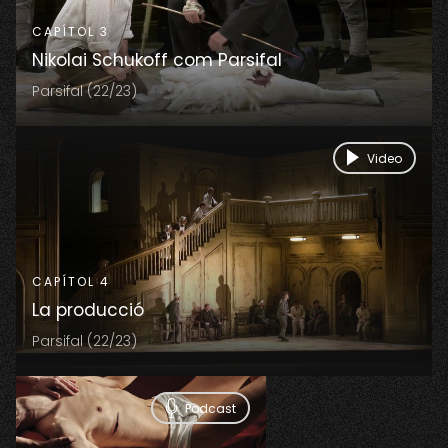
CAPÍTOL 3
Nikolai Schukoff com Parsifal
Parsifal (22/23)
Video
CAPÍTOL 4
La producció
Parsifal (22/23)
Podcast