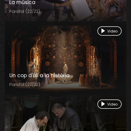
La música
Parsifal (22/23)
Video
Un cop d'ull a la història
Parsifal (22/23)
Video