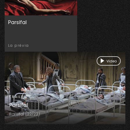
Parsifal
La prèvia
Video
TRAILER
Parsifal
Parsifal (22/23)