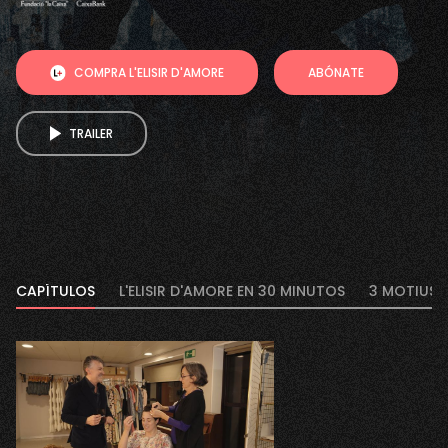
COMPRA L'ELISIR D'AMORE
ABÓNATE
TRAILER
CAPÍTULOS
L'ELISIR D'AMORE EN 30 MINUTOS
3 MOTIUS P