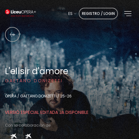
ES
REGISTRO / LOGIN
L'elisir d'amore
GAETANO DONIZETTI
ÓPERA / GAETANO DONIZETTI / 25-26
VERSIÓ ESPECIAL EDITADA JA DISPONIBLE
Con la colaboración de