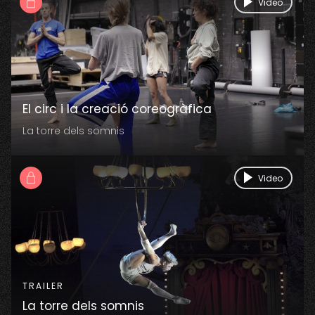
Video
El circ i la creació coreogràfica
La torre dels somnis
Video
TRAILER
La torre dels somnis