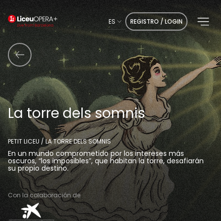
ES
REGISTRO / LOGIN
La torre dels somnis
PETIT LICEU / LA TORRE DELS SOMNIS
En un mundo comprometido por los intereses más
oscuros, “los imposibles”, que habitan la torre, desafiarán
su propio destino.
Con la colaboración de