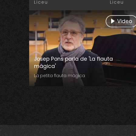
Liceu
Liceu
Video
Josep Pons parla de 'La flauta
màgica'
La petita flauta màgica