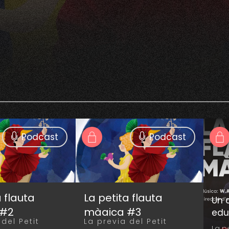
Podcast
Podcast
a flauta
La petita flauta
Un c
 #2
màgica #3
edu
del Petit
La previa del Petit
La p