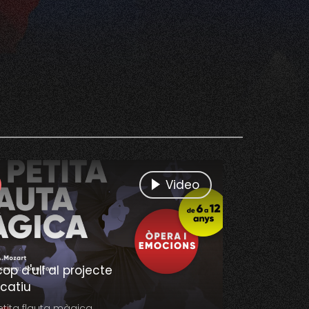
Video
op d'ull al projecte
catiu
etita flauta màgica