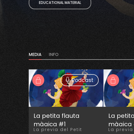
EDUCATIONAL MATERIAL
MEDIA
INFO
Podcast
La petita flauta
La petit
màgica #1
màgica
La previa del Petit
La previa 