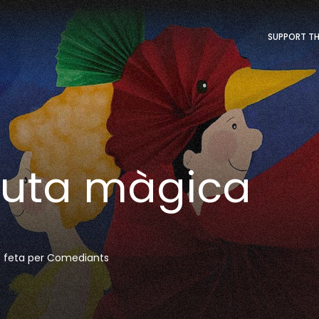
SUPPORT TH
lauta màgica
te' feta per Comediants