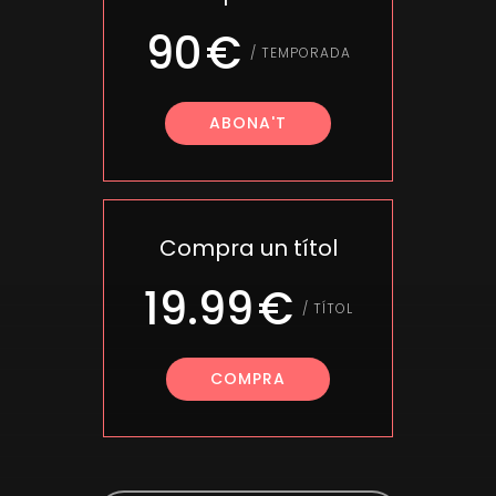
90
/
TEMPORADA
ABONA'T
Compra un títol
19.99
/
TÍTOL
COMPRA