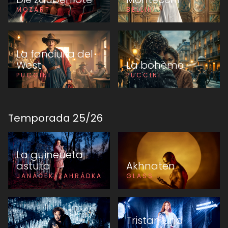
MOZART
BELLINI
La fanciulla del
West
La bohème
PUCCINI
PUCCINI
Temporada
25
/
26
La guineueta
astuta
Akhnaten
JANÁČEK/ZAHRÁDKA
GLASS
Tristan und