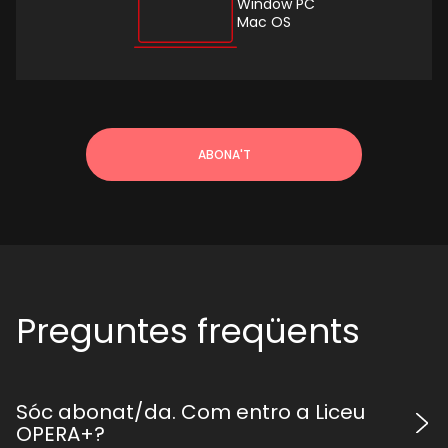
Window PC
Mac OS
ABONA'T
Preguntes freqüents
Sóc abonat/da. Com entro a Liceu
OPERA+?