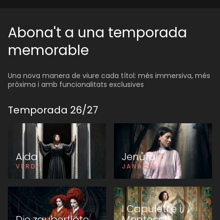
Abona't a una temporada
memorable
Una nova manera de viure cada títol: més immersiva, més
pròxima i amb funcionalitats exclusives
Temporada
26
/
27
Aida
Jenůfa
VERDI
JANÁČEK
I Capuleti e i
Die zauberflöte
Montecchi