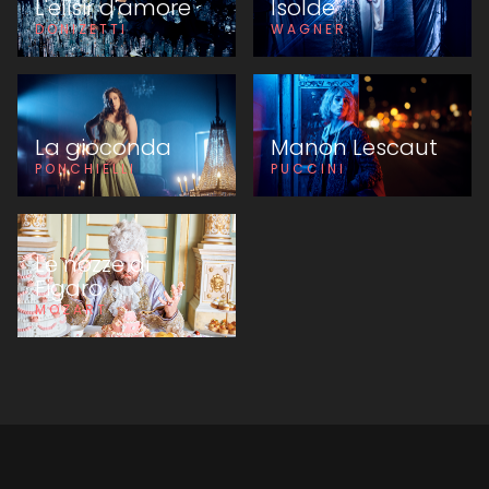
L'elisir d'amore
Isolde
DONIZETTI
WAGNER
La gioconda
Manon Lescaut
PONCHIELLI
PUCCINI
Le nozze di
Figaro
MOZART